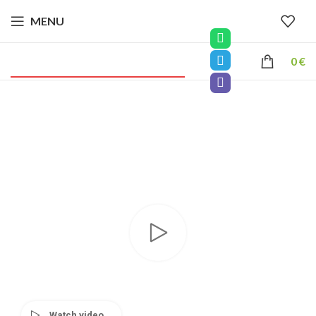
MENU
0
€
Watch video