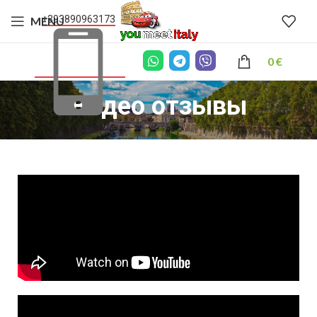
+393890963173
MENU
0
€
Видео отзывы