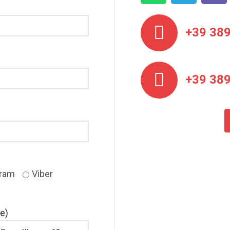
+39 38
+39 38
gram
Viber
е)