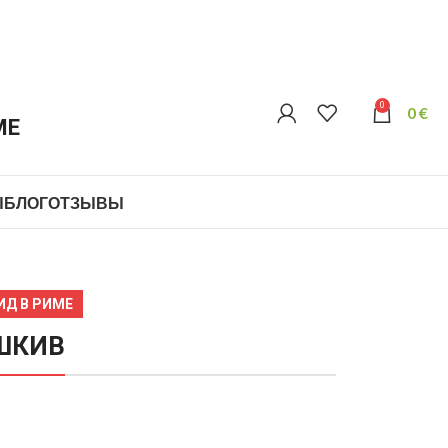
0
0
€
МЕ
Ы
БЛОГ
ОТЗЫВЫ
ИД В РИМЕ
ШКИВ