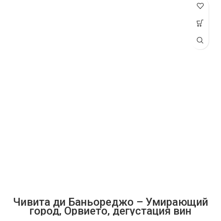
Чивита ди Баньореджо – Умирающий
город, Орвието, дегустация вин