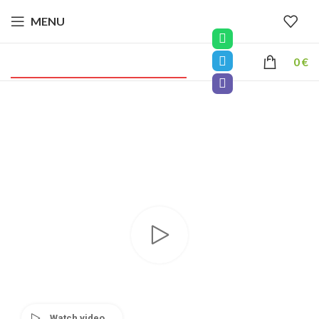
MENU
0
€
Watch video